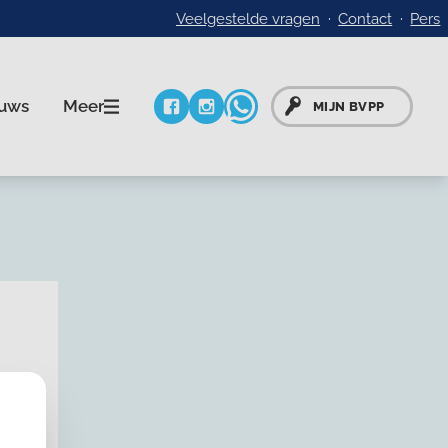
Veelgestelde vragen
Contact
Pers
Meer
uws
MIJN BVPP