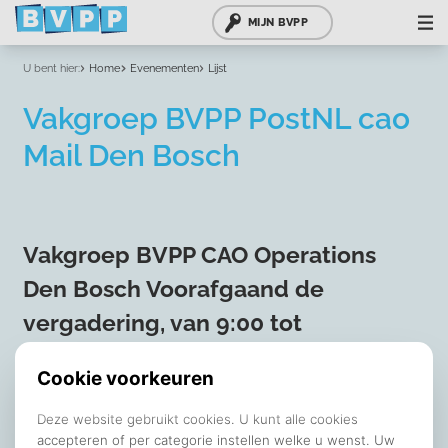
MIJN BVPP
U bent hier:
Home
Evenementen
Lijst
Vakgroep BVPP PostNL cao
Mail Den Bosch
Vakgroep BVPP CAO Operations
Den Bosch Voorafgaand de
vergadering, van 9:00 tot
ongeveer10:30 uur zullen we buiten
staan, tijdens dit moment kunnen
leden langskomen met vragen o.i.d.